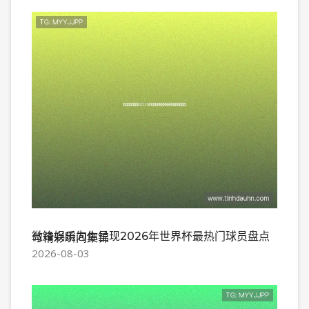
微锋娱乐为你呈现2026年世界杯最热门球员盘点与精彩瞬间集锦
2026-08-03