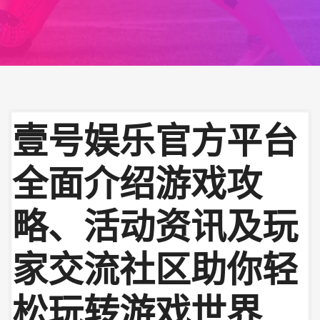
壹号娱乐官方平台
全面介绍游戏攻
略、活动资讯及玩
家交流社区助你轻
松玩转游戏世界