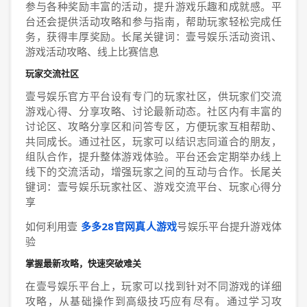
参与各种奖励丰富的活动，提升游戏乐趣和成就感。平
台还会提供活动攻略和参与指南，帮助玩家轻松完成任
务，获得丰厚奖励。长尾关键词：壹号娱乐活动资讯、
游戏活动攻略、线上比赛信息
玩家交流社区
壹号娱乐官方平台设有专门的玩家社区，供玩家们交流
游戏心得、分享攻略、讨论最新动态。社区内有丰富的
讨论区、攻略分享区和问答专区，方便玩家互相帮助、
共同成长。通过社区，玩家可以结识志同道合的朋友，
组队合作，提升整体游戏体验。平台还会定期举办线上
线下的交流活动，增强玩家之间的互动与合作。长尾关
键词：壹号娱乐玩家社区、游戏交流平台、玩家心得分
享
如何利用壹
多多28官网真人游戏
号娱乐平台提升游戏体
验
掌握最新攻略，快速突破难关
在壹号娱乐平台上，玩家可以找到针对不同游戏的详细
攻略，从基础操作到高级技巧应有尽有。通过学习攻