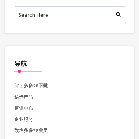
导航
解读
多多28下载
精选产品
资讯中心
企业服务
联络
多多28会员