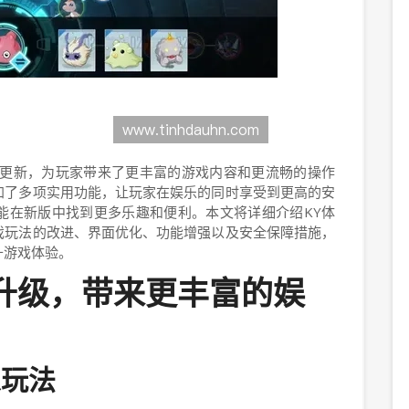
大更新，为玩家带来了更丰富的游戏内容和更流畅的操作
加了多项实用功能，让玩家在娱乐的同时享受到更高的安
能在新版中找到更多乐趣和便利。本文将详细介绍KY体
戏玩法的改进、界面优化、功能增强以及安全保障措施，
升游戏体验。
升级，带来更丰富的娱
乐玩法