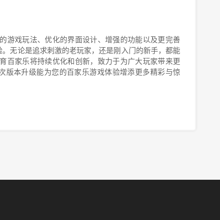
富的游戏玩法、优化的界面设计、增强的功能以及更完善
验。无论是追求刺激的老玩家，还是刚入门的新手，都能
体育百家乐将持续优化和创新，致力于为广大玩家带来更
次版本升级能为您的百家乐游戏体验增添更多精彩与惊