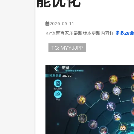
能优化
2026-05-11
KY体育百家乐最新版本更新内容详
多多28