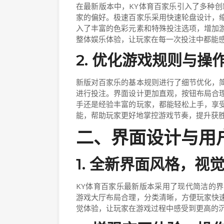
在最新版本中，KY体育百家乐引入了多种创
家的偏好。极速百家乐采用快速轮盘设计，
入了丰富的色彩元素和特殊投注选项，增加
整体娱乐体验，让玩家在每一次投注中都能
2. 优化游戏规则与操
新版对百家乐的基本规则进行了细节优化，
进行投注。界面设计更加直观，按钮布局合
手还是经验丰富的玩家，都能轻松上手，享
能，帮助玩家更好地掌控游戏节奏，提升获
二、界面设计与用
1. 全新界面风格，视
KY体育百家乐最新版本采用了现代简洁的
游戏大厅布局合理，分类清晰，方便玩家快
觉体验，让玩家在游戏过程中感受到更高的