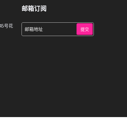
邮箱订阅
45号花
提交