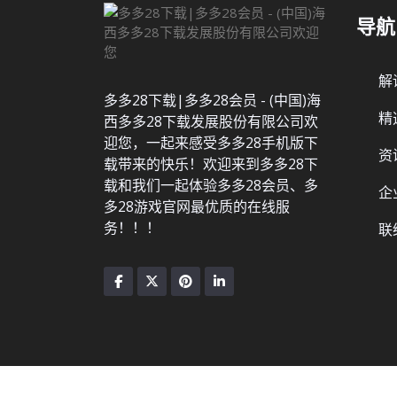
导航
解
多多28下载|多多28会员 - (中国)海
精
西多多28下载发展股份有限公司欢
迎您，一起来感受多多28手机版下
资
载带来的快乐！欢迎来到多多28下
载和我们一起体验多多28会员、多
企
多28游戏官网最优质的在线服
务！！！
联