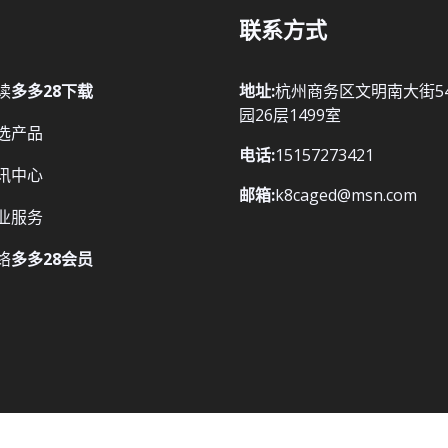
联系方式
读
多多28下载
地址:
杭州商务区文明南大街5
园26层1499室
选产品
电话:
15157273421
讯中心
邮箱:
k8caged@msn.com
业服务
络
多多28会员