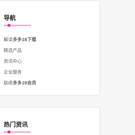
导航
解读
多多28下载
精选产品
资讯中心
企业服务
联络
多多28会员
热门资讯